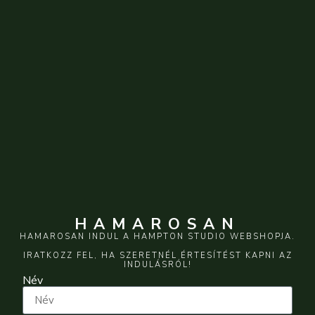
HAMAROSAN
HAMAROSAN INDUL A HAMPTON STUDIO WEBSHOPJA.
IRATKOZZ FEL, HA SZERETNÉL ÉRTESÍTÉST KAPNI AZ
INDULÁSRÓL!
Név