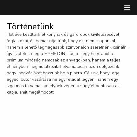
Történetünk
Hat éve kezdtünk el konyhák és gardróbok kivitelezésével
foglalkozni, és hamar rájöttünk, hogy ezt nem csupán jól,
hanem a lehető legmagasabb színvonalon szeretnénk csinálni.
Így született meg a HAMPTON studio – egy hely, ahol a
prémium minőség nemcsak az anyagokban, hanem a teljes
élményben megmutatkozik. Folyamatosan azon dolgozunk,
hogy innovációkat hozzunk be a piacra. Célunk, hogy
egy
egyedi bútor vásárlása ne egy feladat legyen, hanem egy
izgalmas folyamat, amelynek végén az ügyfél pontosan azt
kapja, amit megálmodott.