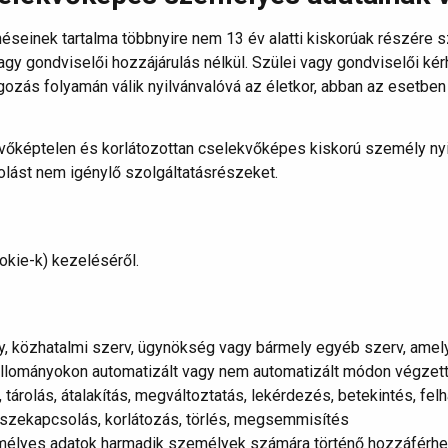
éseinek tartalma többnyire nem 13 év alatti kiskorúak részére s
y gondviselői hozzájárulás nélkül. Szülei vagy gondviselői kérh
ozás folyamán válik nyilvánvalóvá az életkor, abban az esetben
őképtelen és korlátozottan cselekvőképes kiskorú személy ny
olást nem igénylő szolgáltatásrészeket.
okie-k) kezeléséről.
y, közhatalmi szerv, ügynökség vagy bármely egyéb szerv, ame
llományokon automatizált vagy nem automatizált módon végzet
, tárolás, átalakítás, megváltoztatás, lekérdezés, betekintés, fe
sszekapcsolás, korlátozás, törlés, megsemmisítés
emélyes adatok harmadik személyek számára történő hozzáférhe