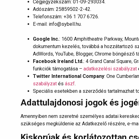
Cégjegyzékszám: 01-09-293034.
Adószám: 25859502-2-42.
Telefonszám: +36 1 707 6726.
E-mail: info@sybell.hu.
Google Inc.
: 1600 Amphitheatre Parkway, Mountai
dokumentum kezelés, továbbá a hozzátartozó szo
AdWords, YouTube, Blogger, Chrome böngésző 
Facebook Ireland Ltd.
: 4 Grand Canal Square, G
funkciók támogatása –
adatkezelési szabályzat
Twitter International Company
: One Cumberland
szabályzat
és
ászf
.
Speciális esetekben a szerződés tartalmazhat t
Adattulajdonosi jogok és jog
Amennyiben nem szeretné személyes adatai kereskedelmi
szükséges megküldenie az Adatkezelő részére, e-mailb
Kiskorúak és korlátozottan 