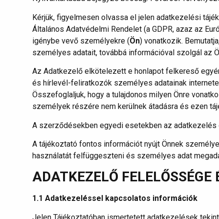
Kérjük, figyelmesen olvassa el jelen adatkezelési tájé
Általános Adatvédelmi Rendelet (a GDPR, azaz az Euró
igénybe vevő személyekre (
Ön
) vonatkozik. Bemutatj
személyes adatait, továbbá információval szolgál az Ön
Az Adatkezelő elkötelezett e honlapot felkereső egyé
és hírlevél-feliratkozók személyes adatainak internete
Összefoglaljuk, hogy a tulajdonos milyen Önre vonatkoz
személyek részére nem kerülnek átadásra és ezen táj
A szerződésekben egyedi esetekben az adatkezelés cél
A tájékoztató fontos információt nyújt Önnek személyes
használatát felfüggeszteni és személyes adat megadá
ADATKEZELŐ FELELŐSSÉGE 
1.1 Adatkezeléssel kapcsolatos információk
Jelen Tájékoztatóban ismertetett adatkezelések teki