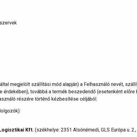
 szervek
tal megjelölt szállítási mód alapján) a Felhasználó nevét, száll
e érdekében), továbbá a termék beszedendő (esetenként előre ki
asználó részére történő kézbesítése céljából.
dolgozók):
gisztikai Kft.
(székhelye: 2351 Alsónémedi, GLS Európa u. 2