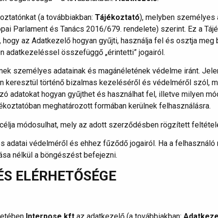
koztatónkat (a továbbiakban:
Tájékoztató
), melyben személyes a
pai Parlament és Tanács 2016/679. rendelete) szerint. Ez a Táj
a, hogy az Adatkezelő hogyan gyűjti, használja fel és osztja me
 adatkezeléssel összefüggő „érintetti” jogairól.
nek személyes adatainak és magánéletének védelme iránt. Jelen
n keresztül történő bizalmas kezeléséről és védelméről szól, min
ó adatokat hogyan gyűjthet és használhat fel, illetve milyen mód
ékoztatóban meghatározott formában kerülnek felhasználásra.
ja módosulhat, mely az adott szerződésben rögzített feltétele
 adatai védelméről és ehhez fűződő jogairól. Ha a felhasználó n
sa nélkül a böngészést befejezni.
ÉS ELÉRHETŐSÉGE
ntetében
Interpose kft
az adatkezelő (a továbbiakban:
Adatkeze