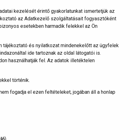
datai kezelését érintő gyakorlatunkat ismertetjük az
ékoztató az Adatkezelő szolgáltatásait fogyasztóként
g bizonyos esetekben harmadik felekkel az Ön
 tájékoztató és nyilatkozat mindenekelőtt az ügyfelek
dazonáltal ide tartoznak az oldal látogatói is.
on használhatják fel. Az adatok illetéktelen
kkel történik.
em fogadja el ezen feltételeket, jogában áll a honlap
lő
).