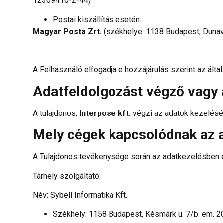
12369410-2-44)
Postai kiszállítás esetén:
Magyar Posta Zrt.
(székhelye: 1138 Budapest, Dunav
A Felhasználó elfogadja e hozzájárulás szerint az általa
Adatfeldolgozást végző vagy 
A tulajdonos,
Interpose kft.
végzi az adatok kezelésé
Mely cégek kapcsolódnak az 
A Tulajdonos tevékenysége során az adatkezelésben é
Tárhely szolgáltató:
Név: Sybell Informatika Kft.
Székhely: 1158 Budapest, Késmárk u. 7/b. em. 2