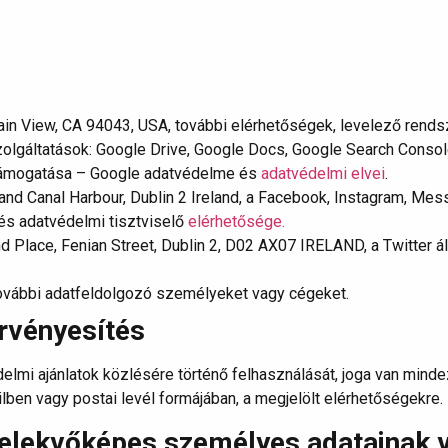
n View, CA 94043, USA, további elérhetőségek, levelező rendszer,
lgáltatások: Google Drive, Google Docs, Google Search Consol
támogatása – Google adatvédelme és
adatvédelmi elvei
.
rand Canal Harbour, Dublin 2 Ireland, a Facebook, Instagram, Me
és adatvédelmi tisztviselő
elérhetősége.
 Place, Fenian Street, Dublin 2, D02 AX07 IRELAND, a Twitter ált
ovábbi adatfeldolgozó személyeket vagy cégeket.
érvényesítés
 ajánlatok közlésére történő felhasználását, joga van mindezt 
en vagy postai levél formájában, a megjelölt elérhetőségekre.
cselekvőképes személyes adatainak