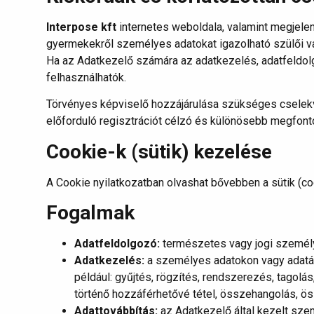
Interpose kft
internetes weboldala, valamint megjelen
gyermekekről személyes adatokat igazolható szülői vag
Ha az Adatkezelő számára az adatkezelés, adatfeldolg
felhasználhatók.
Törvényes képviselő hozzájárulása szükséges cselekv
előforduló regisztrációt célzó és különösebb megfont
Cookie-k (sütik) kezelése
A Cookie nyilatkozatban olvashat bővebben a sütik (co
Fogalmak
Adatfeldolgozó:
természetes vagy jogi személ
Adatkezelés:
a személyes adatokon vagy adatá
például: gyűjtés, rögzítés, rendszerezés, tagolás
történő hozzáférhetővé tétel, összehangolás, ö
Adattovábbítás:
az Adatkezelő által kezelt sz