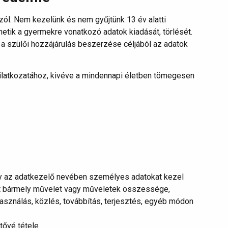
zól. Nem kezelünk és nem gyűjtünk 13 év alatti
etik a gyermekre vonatkozó adatok kiadását, törlését.
 a szülői hozzájárulás beszerzése céljából az adatok
ilatkozatához, kivéve a mindennapi életben tömegesen
ly az adatkezelő nevében személyes adatokat kezel
t bármely művelet vagy műveletek összessége,
lhasználás, közlés, továbbítás, terjesztés, egyéb módon
tővé tétele