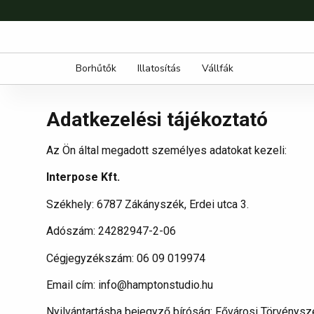
Borhűtők
Illatosítás
Vállfák
Adatkezelési tájékoztató
Az Ön által megadott személyes adatokat kezeli:
Interpose Kft.
Székhely: 6787 Zákányszék, Erdei utca 3.
Adószám: 24282947-2-06
Cégjegyzékszám: 06 09 019974
Email cím: info@hamptonstudio.hu
Nyilvántartásba bejegyző bíróság: Fővárosi Törvénys