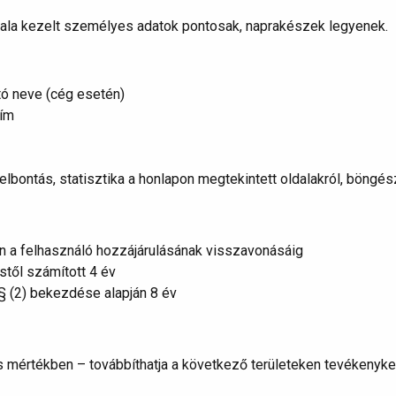
tala kezelt személyes adatok pontosak, naprakészek legyenek.
tó neve (cég esetén)
cím
elbontás, statisztika a honlapon megtekintett oldalakról, böngé
en a felhasználó hozzájárulásának visszavonásáig
stől számított 4 év
 § (2) bekezdése alapján 8 év
 mértékben – továbbíthatja a következő területeken tevékenykedő