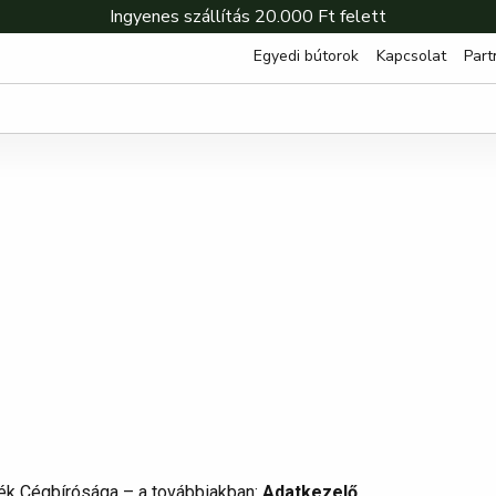
Ingyenes szállítás 20.000 Ft felett
Egyedi bútorok
Kapcsolat
Part
zék Cégbírósága – a továbbiakban:
Adatkezelő
.