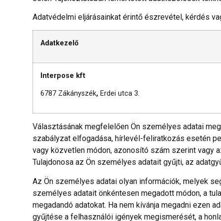
Adatvédelmi eljárásainkat érintő észrevétel, kérdés 
Adatkezelő
Interpose kft
6787 Zákányszék
,
Erdei utca 3.
Választásának megfelelően Ön személyes adatai megad
szabályzat elfogadása, hírlevél-feliratkozás esetén p
vagy közvetlen módon, azonosító szám szerint vagy a
Tulajdonosa az Ön személyes adatait gyűjti, az adatgyű
Az Ön személyes adatai olyan információk, melyek seg
személyes adatait önkéntesen megadott módon, a tula
megadandó adatokat. Ha nem kívánja megadni ezen ada
gyűjtése a felhasználói igények megismerését, a honla