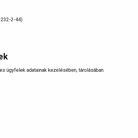
1232-2-44)
.
ek
es ügyfelek adatainak kezelésében, tárolásában.