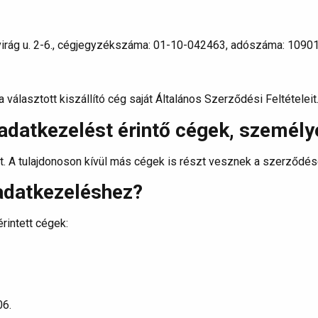
irág u. 2-6., cégjegyzékszáma: 01-10-042463, adószáma: 1090
 választott kiszállító cég saját Általános Szerződési Feltételeit
adatkezelést érintő cégek, személy
t. A tulajdonoson kívül más cégek is részt vesznek a szerződés
adatkezeléshez?
rintett cégek:
06.