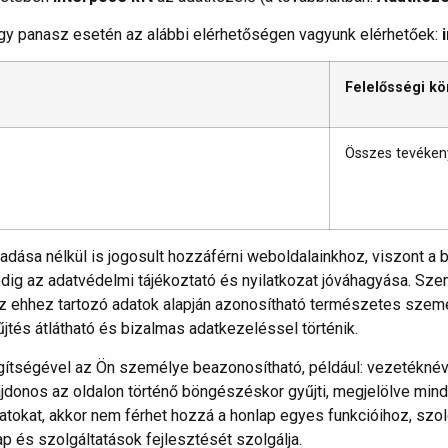
vagy panasz esetén az alábbi elérhetőségen vagyunk elérhetőek:
Felelősségi kö
Összes tevéken
ása nélkül is jogosult hozzáférni weboldalainkhoz, viszont a 
edig az adatvédelmi tájékoztató és nyilatkozat jóváhagyása. Sz
z ehhez tartozó adatok alapján azonosítható természetes szemé
jtés átlátható és bizalmas adatkezeléssel történik.
ítségével az Ön személye beazonosítható, például: vezetéknév,
jdonos az oldalon történő böngészéskor gyűjti, megjelölve mi
tokat, akkor nem férhet hozzá a honlap egyes funkcióihoz, szo
p és szolgáltatások fejlesztését szolgálja.