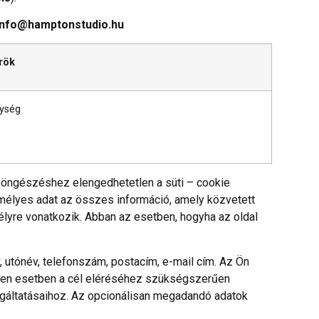
info@hamptonstudio.hu
rök
ység
böngészéshez elengedhetetlen a süti – cookie
emélyes adat az összes információ, amely közvetett
lyre vonatkozik. Abban az esetben, hogyha az oldal
 utónév, telefonszám, postacím, e-mail cím. Az Ön
nden esetben a cél eléréséhez szükségszerűen
lgáltatásaihoz. Az opcionálisan megadandó adatok