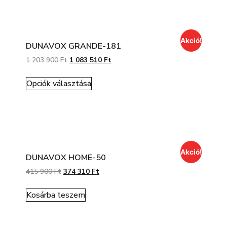
Akció!
DUNAVOX GRANDE-181
1 203 900
Ft
1 083 510
Ft
Opciók választása
Akció!
DUNAVOX HOME-50
415 900
Ft
374 310
Ft
Kosárba teszem