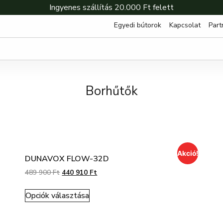
Ingyenes szállítás 20.000 Ft felett
Egyedi bútorok
Kapcsolat
Part
Borhűtők
Akció!
DUNAVOX FLOW-32D
489 900
Ft
440 910
Ft
Opciók választása