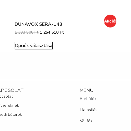
Akció!
DUNAVOX SERA-143
1 393 900
Ft
1 254 510
Ft
Opciók választása
APCSOLAT
MENÜ
pcsolat
Borhűtők
rtnereknek
Illatosítás
yedi bútorok
Vállfák