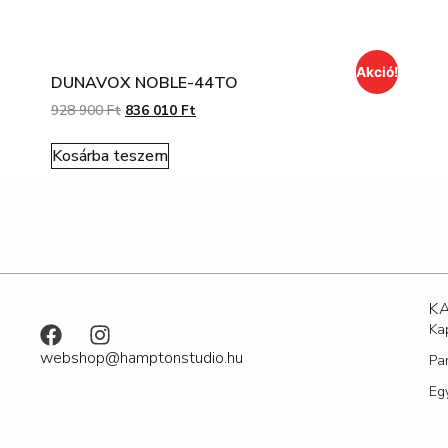
Akció!
DUNAVOX NOBLE-44TO
928 900
Ft
836 010
Ft
Kosárba teszem
K
Ka
webshop@hamptonstudio.hu
Pa
Eg