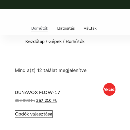
Borhűtők
Illatosítás
Vállfák
Kezdőlap
/
Gépek
/ Borhűtők
Mind a(z) 12 találat megjelenítve
Akció!
DUNAVOX FLOW-17
396 900
Ft
357 210
Ft
Opciók választása