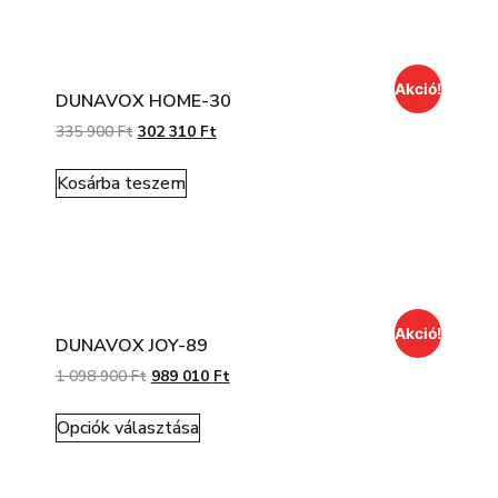
Akció!
DUNAVOX HOME-30
335 900
Ft
302 310
Ft
Kosárba teszem
Akció!
DUNAVOX JOY-89
1 098 900
Ft
989 010
Ft
Opciók választása