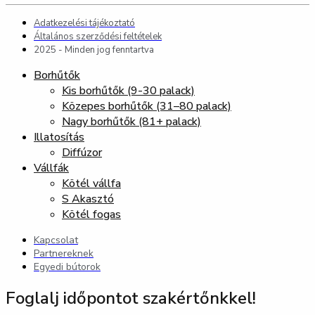
Adatkezelési tájékoztató
Általános szerződési feltételek
2025 - Minden jog fenntartva
Borhűtők
Kis borhűtők (9-30 palack)
Közepes borhűtők (31–80 palack)
Nagy borhűtők (81+ palack)
Illatosítás
Diffúzor
Vállfák
Kötél vállfa
S Akasztó
Kötél fogas
Kapcsolat
Partnereknek
Egyedi bútorok
Foglalj időpontot szakértőnkkel!