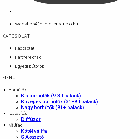
webshop@hamptonstudio.hu
KAPCSOLAT
Kapcsolat
Partnereknek
Egyedi bútorok
MENÜ
Borhűtők
Kis borhűtők (9-30 palack)
Közepes borhűtők (31–80 palack)
Nagy borhűtők (81+ palack)
Illatosítás
Diffúzor
Vállfák
Kötél vállfa
S Akasztó