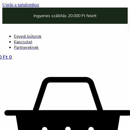
Ugrás a tartalomhoz
Ingyenes szállítás 20.000 Ft felett
Egyedi bútorok
Kapcsolat
Partnereknek
0
Ft
0