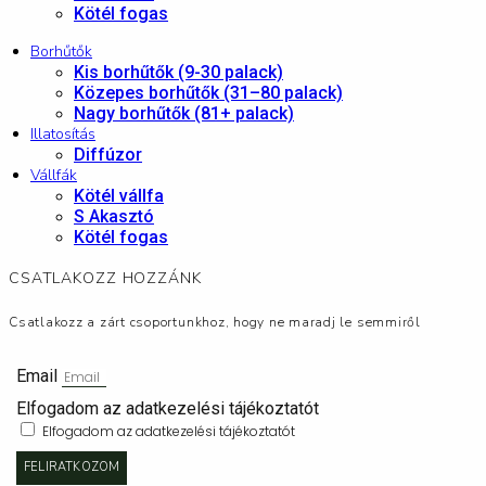
Kötél fogas
Borhűtők
Kis borhűtők (9-30 palack)
Közepes borhűtők (31–80 palack)
Nagy borhűtők (81+ palack)
Illatosítás
Diffúzor
Vállfák
Kötél vállfa
S Akasztó
Kötél fogas
CSATLAKOZZ HOZZÁNK
Csatlakozz a zárt csoportunkhoz, hogy ne maradj le semmiről
Email
Elfogadom az adatkezelési tájékoztatót
Elfogadom az adatkezelési tájékoztatót
FELIRATKOZOM