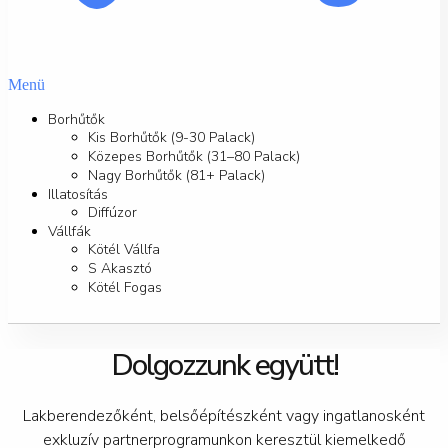
Menü
Borhűtők
Kis Borhűtők (9-30 Palack)
Közepes Borhűtők (31–80 Palack)
Nagy Borhűtők (81+ Palack)
Illatosítás
Diffúzor
Vállfák
Kötél Vállfa
S Akasztó
Kötél Fogas
Dolgozzunk együtt!
Lakberendezőként, belsőépítészként vagy ingatlanosként
exkluzív partnerprogramunkon keresztül kiemelkedő