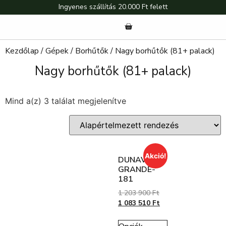
Ingyenes szállítás 20.000 Ft felett
Kezdőlap
/
Gépek
/
Borhűtők
/ Nagy borhűtők (81+ palack)
Nagy borhűtők (81+ palack)
Mind a(z) 3 találat megjelenítve
Akció!
DUNAVOX
GRANDE-
181
1 203 900
Ft
1 083 510
Ft