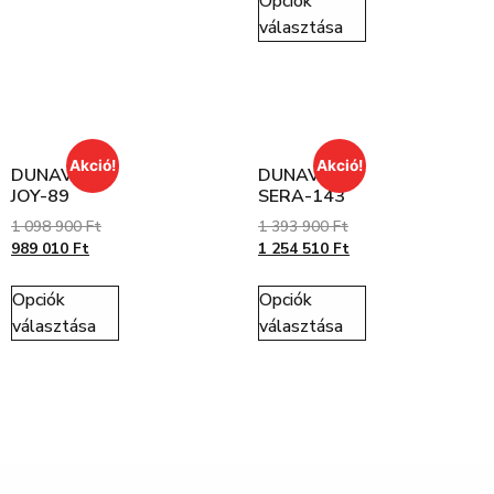
Opciók
választása
Akció!
Akció!
DUNAVOX
DUNAVOX
JOY-89
SERA-143
1 098 900
Ft
1 393 900
Ft
989 010
Ft
1 254 510
Ft
Opciók
Opciók
választása
választása