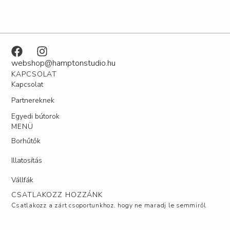
webshop@hamptonstudio.hu
KAPCSOLAT
Kapcsolat
Partnereknek
Egyedi bútorok
MENÜ
Borhűtők
Illatosítás
Vállfák
CSATLAKOZZ HOZZÁNK
Csatlakozz a zárt csoportunkhoz, hogy ne maradj le semmiről