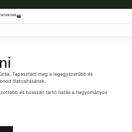
nereknek
ni
csúcsa. Tapasztald meg a legegyszerűbb és
nod illatosításának.
zottabb és hosszan tartó hatás a hagyományos