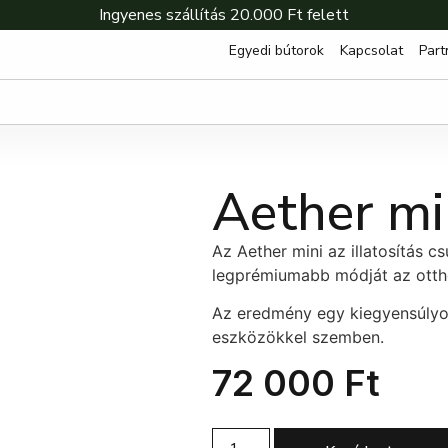
Ingyenes szállítás 20.000 Ft felett
Egyedi bútorok
Kapcsolat
Part
Aether mi
Az Aether mini az illatosítás 
legprémiumabb módját az ottho
Az eredmény egy kiegyensúlyo
eszközökkel szemben.
72 000
Ft