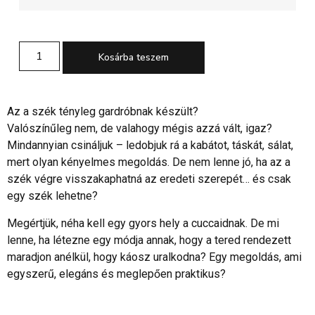
Kosárba teszem
Az a szék tényleg gardróbnak készült?
Valószínűleg nem, de valahogy mégis azzá vált, igaz?
Mindannyian csináljuk – ledobjuk rá a kabátot, táskát, sálat,
mert olyan kényelmes megoldás. De nem lenne jó, ha az a
szék végre visszakaphatná az eredeti szerepét… és csak
egy szék lehetne?
Megértjük, néha kell egy gyors hely a cuccaidnak. De mi
lenne, ha létezne egy módja annak, hogy a tered rendezett
maradjon anélkül, hogy káosz uralkodna? Egy megoldás, ami
egyszerű, elegáns és meglepően praktikus?
A Loop Rope a tökéletes megoldás – akaszd fel kabátjaidat,