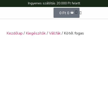
Ingyenes szállítás 20.000 Ft felett
0
Ft
0
Kezdőlap
/
Kiegészítők
/
Vállfák
/ Kötél fogas