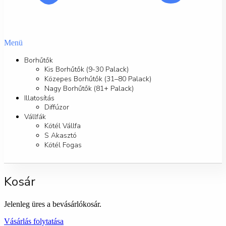
Menü
Borhűtők
Kis Borhűtők (9-30 Palack)
Közepes Borhűtők (31–80 Palack)
Nagy Borhűtők (81+ Palack)
Illatosítás
Diffúzor
Vállfák
Kötél Vállfa
S Akasztó
Kötél Fogas
Kosár
Jelenleg üres a bevásárlókosár.
Vásárlás folytatása