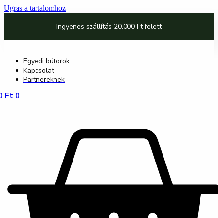
Ugrás a tartalomhoz
Ingyenes szállítás 20.000 Ft felett
Egyedi bútorok
Kapcsolat
Partnereknek
0
Ft
0