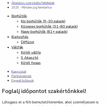
Általános szerződési feltételek
2025 - Minden jog fenntartva
Borhűtők
Kis borhűtők (9-30 palack)
Közepes borhűtők (31–80 palack)
Nagy borhűtők (81+ palack)
Illatosítás
Diffúzor
Vállfák
Kötél vállfa
S Akasztó
Kötél fogas
Kapcsolat
Partnereknek
Egyedi bútorok
Foglalj időpontot szakértőnkkel!
Látogass el a fóti bemutatóterembe, ahol személyesen is