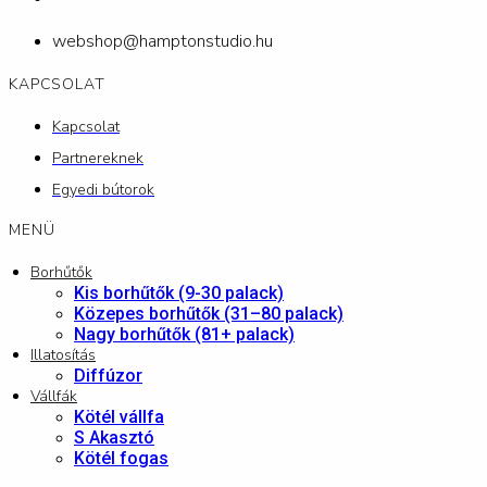
webshop@hamptonstudio.hu
KAPCSOLAT
Kapcsolat
Partnereknek
Egyedi bútorok
MENÜ
Borhűtők
Kis borhűtők (9-30 palack)
Közepes borhűtők (31–80 palack)
Nagy borhűtők (81+ palack)
Illatosítás
Diffúzor
Vállfák
Kötél vállfa
S Akasztó
Kötél fogas