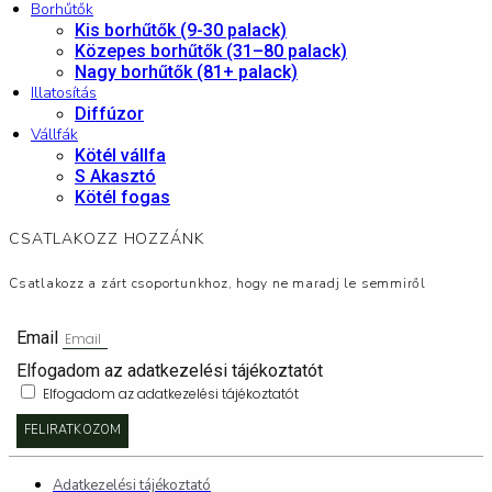
Borhűtők
Kis borhűtők (9-30 palack)
Közepes borhűtők (31–80 palack)
Nagy borhűtők (81+ palack)
Illatosítás
Diffúzor
Vállfák
Kötél vállfa
S Akasztó
Kötél fogas
CSATLAKOZZ HOZZÁNK
Csatlakozz a zárt csoportunkhoz, hogy ne maradj le semmiről
Email
Elfogadom az adatkezelési tájékoztatót
Elfogadom az adatkezelési tájékoztatót
FELIRATKOZOM
Adatkezelési tájékoztató