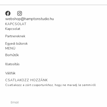
webshop@hamptonstudio.hu
KAPCSOLAT
Kapcsolat
Partnereknek
Egyedi bútorok
MENÜ
Borhűtők
Illatosítás
Vállfák
CSATLAKOZZ HOZZÁNK
Csatlakozz a zárt csoportunkhoz, hogy ne maradj le semmiről