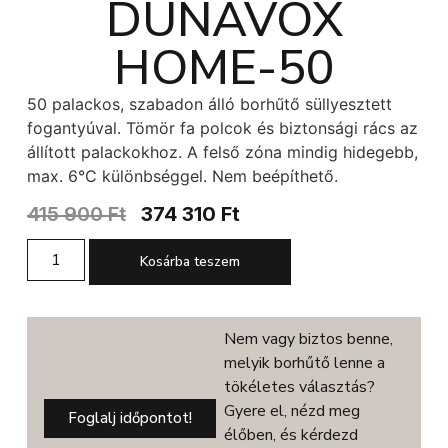
DUNAVOX
HOME-50
50 palackos, szabadon álló borhűtő süllyesztett
fogantyúval. Tömör fa polcok és biztonsági rács az
állított palackokhoz. A felső zóna mindig hidegebb,
max. 6°C különbséggel. Nem beépíthető.
415 900
Ft
374 310
Ft
Kosárba teszem
Nem vagy biztos benne,
melyik borhűtő lenne a
tökéletes választás?
Gyere el, nézd meg
Foglalj időpontot!
élőben, és kérdezd