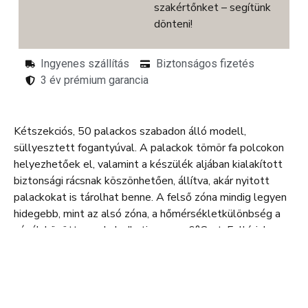
szakértőnket – segítünk
dönteni!
Ingyenes szállítás
Biztonságos fizetés
3 év prémium garancia
Kétszekciós, 50 palackos szabadon álló modell,
süllyesztett fogantyúval. A palackok tömör fa polcokon
helyezhetőek el, valamint a készülék aljában kialakított
biztonsági rácsnak köszönhetően, állítva, akár nyitott
palackokat is tárolhat benne. A felső zóna mindig legyen
hidegebb, mint az alsó zóna, a hőmérsékletkülönbség a
zónák között nem haladhatja meg a 6°C-ot. Felhívjuk
figyelmét, hogy ez a modell nem alkalmas beépítésre
vagy pult alá helyezésre.