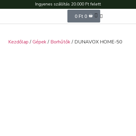
Ingyenes szállítás 20.000 Ft felett
0
Ft
0
Kezdőlap
/
Gépek
/
Borhűtők
/ DUNAVOX HOME-50