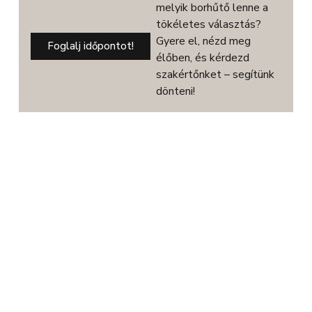
melyik borhűtő lenne a
tökéletes választás?
Gyere el, nézd meg
Foglalj időpontot!
élőben, és kérdezd
szakértőnket – segítünk
dönteni!
Ingyenes szállítás
Biztonságos fizetés
3 év prémium garancia
Kétszekciós, 32 palackos pult alá építhető modell. A
DUNAVOX Flow-32D elegáns, igényes belső és külső
kialakításával és a rozsdamentes acél fogantyújával teszi
igazán mutatóssá a modern konyhákat. A palackok tömör
fa polcokon helyezhetőek el, melyeket fehér,
borostyánsárga vagy kék LED világítás ölelhet körül. Az
alsó zóna mindig legyen hidegebb, mint az felső zóna.