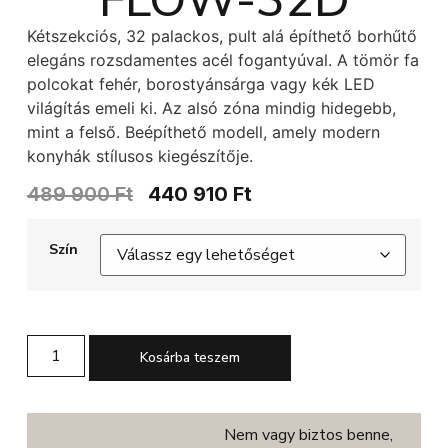
FLOW-32D
Kétszekciós, 32 palackos, pult alá építhető borhűtő
elegáns rozsdamentes acél fogantyúval. A tömör fa
polcokat fehér, borostyánsárga vagy kék LED
világítás emeli ki. Az alsó zóna mindig hidegebb,
mint a felső. Beépíthető modell, amely modern
konyhák stílusos kiegészítője.
489 900
Ft
440 910
Ft
Szín
Kosárba teszem
Nem vagy biztos benne,