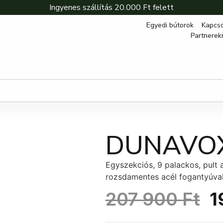
Ingyenes szállítás 20.000 Ft felett
Egyedi bútorok
Kapcso
Partnerek
DUNAVO
Egyszekciós, 9 palackos, pult a
rozsdamentes acél fogantyúval 
207 900
Ft
1