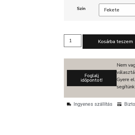
Szín
Kosárba teszem
Nem vagy
választá
Foglalj
Gyere el
időpontot!
segítünk
Ingyenes szállítás
Bizt