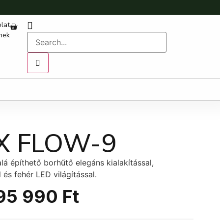
lat
nek
X FLOW-9
lá építhető borhűtő elegáns kialakítással,
és fehér LED világítással.
95 990
Ft