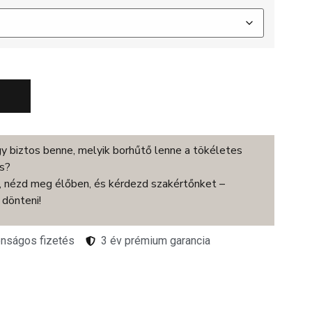
 biztos benne, melyik borhűtő lenne a tökéletes
s?
, nézd meg élőben, és kérdezd szakértőnket –
 dönteni!
onságos fizetés
3 év prémium garancia