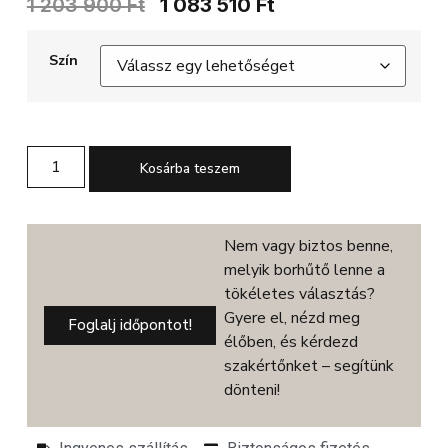
1 203 900
Ft
1 083 510
Ft
Szín
Kosárba teszem
Nem vagy biztos benne,
melyik borhűtő lenne a
tökéletes választás?
Gyere el, nézd meg
Foglalj időpontot!
élőben, és kérdezd
szakértőnket – segítünk
dönteni!