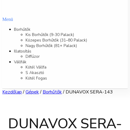
Menü
Borhűtők
Kis Borhűtők (9-30 Palack)
Közepes Borhűtők (31–80 Palack)
Nagy Borhűtők (81+ Palack)
Illatosítás
Diffúzor
Vállfák
Kötél Vállfa
S Akasztó
Kötél Fogas
Kezdőlap
/
Gépek
/
Borhűtők
/ DUNAVOX SERA-143
DUNAVOX SERA-