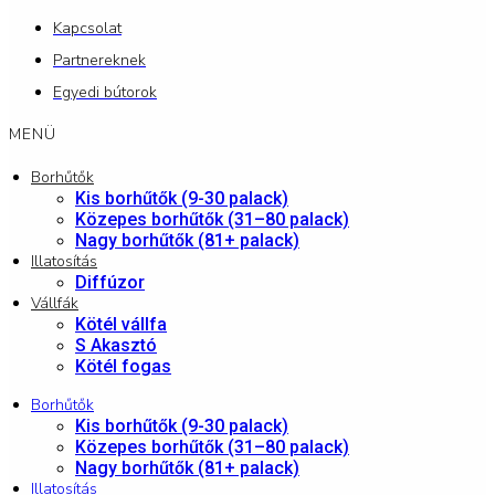
Kapcsolat
Partnereknek
Egyedi bútorok
MENÜ
Borhűtők
Kis borhűtők (9-30 palack)
Közepes borhűtők (31–80 palack)
Nagy borhűtők (81+ palack)
Illatosítás
Diffúzor
Vállfák
Kötél vállfa
S Akasztó
Kötél fogas
Borhűtők
Kis borhűtők (9-30 palack)
Közepes borhűtők (31–80 palack)
Nagy borhűtők (81+ palack)
Illatosítás