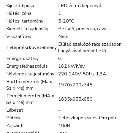
Kijelző tipusa
LED érintő képernyő
Hűtési zóna
1
Hűtési tartomány
5-20°C
Kiemelt tulajdonság
Pezsgő, prosecco, cava
Visszafűtés
Nem
Elülső szellőző rács szabadon
Telepítési követelmény
hagyásával beépíthető
Energia osztály
G
Energiafelhasználás
162 kWh/év
Névleges teljesítmény
220-240V, 50Hz 1,3A
Bruttó méretek (Ma x
1970x700x745
Sz x Mé) mm
Termék méretei (MA x
1835x655x680
Sz x Mé) mm
Lábazat
–
Polcok
Teleszkópos sínes fém polc
Zajszint
40dB