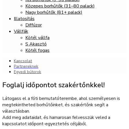
Közepes borhűtők (31–80 palack)
Nagy borhűtők (81+ palack)
Illatosítás
Diffúzor
Vállfák
Kötél vállfa
S Akasztó
Kötél fogas
Kapcsolat
Partnereknek
Egyedi bútorok
Foglalj időpontot szakértőnkkel!
Látogass el a fóti bemutatóterembe, ahol személyesen is
megtekintheted borhűtőinket, és szakértőnk segít a
választásban.
Add meg adataidat, és hamarosan felvesszük veled a
kapcsolatot időpont-egyeztetés céljából.