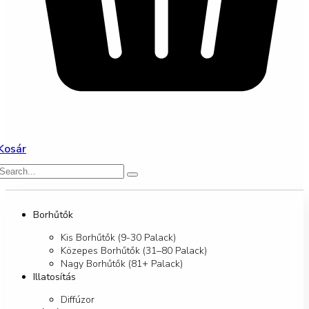
Kosár
Borhűtők
Kis Borhűtők (9-30 Palack)
Közepes Borhűtők (31–80 Palack)
Nagy Borhűtők (81+ Palack)
Illatosítás
Diffúzor