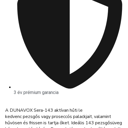
3 év prémium garancia
A DUNAVOX Sera-143 aktívan hűti le
kedvenc pezsgős vagy proseccós palackjait, valamint
hűvösen és frissen is tartja őket. Ideális 143 pezsgősüveg