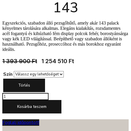
143
Egyszekciós, szabadon álló pezsgőhűtő, amely akár 143 palack
kényelmes tárolására alkalmas. Elegáns kialakítás, rozsdamentes
acél fogantyú és kihúzható fém display polcok fehér, borostyánsárga
vagy kék LED világítással. Beépíthető vagy szabadon állóként is
használható. Pezsgőhöz, proseccóhoz és más borokhoz egyaránt
ideális.
Original
Current
1 393 900
Ft
1 254 510
Ft
Price
Price
Was:
Is:
Szín
1
1
Törlés
393
254
900 Ft.
510 Ft.
DUNAVOX
SERA-
143
Kosárba teszem
mennyiség
Foglalj időpontot!