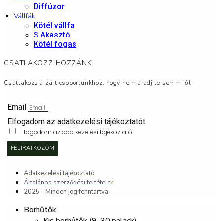
Diffúzor
Vállfák
Kötél vállfa
S Akasztó
Kötél fogas
CSATLAKOZZ HOZZÁNK
Csatlakozz a zárt csoportunkhoz, hogy ne maradj le semmiről
Email
Elfogadom az adatkezelési tájékoztatót
Elfogadom az adatkezelési tájékoztatót
FELIRATKOZOM
Adatkezelési tájékoztató
Általános szerződési feltételek
2025 - Minden jog fenntartva
Borhűtők
Kis borhűtők (9-30 palack)