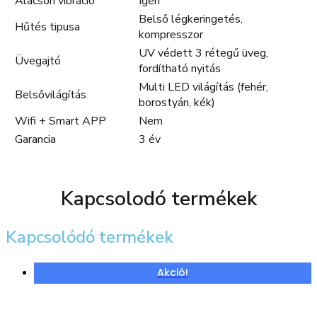
Alacson vibráció
Igen
Belső légkeringetés,
Hűtés tipusa
kompresszor
UV védett 3 rétegű üveg,
Üvegajtó
fordítható nyitás
Multi LED világítás (fehér,
Belsővilágítás
borostyán, kék)
Wifi + Smart APP
Nem
Garancia
3 év
Kapcsolodó termékek
Kapcsolódó termékek
Akció!