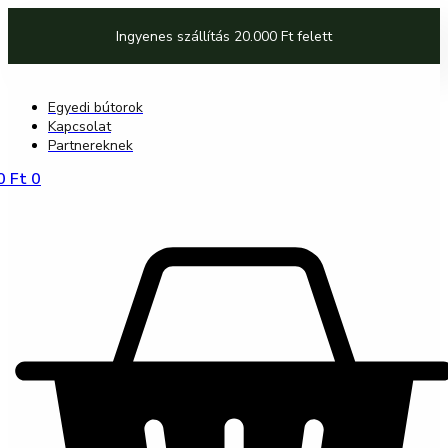
Ugrás
a
Ingyenes szállítás 20.000 Ft felett
tartalomhoz
Egyedi bútorok
Kapcsolat
Partnereknek
0
Ft
0