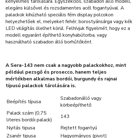
kényelmes tárolására. Egyszekciós, szabadon álló modell,
elegáns külsővel és rozsdamentes acél fogantyúval. A
palackok kihúzható speciális fém display polcokon
helyezhetőek el, melyeket fehér, borostyánsárga vagy kék
LED világítás ölelhet körül. Felhívjuk figyelmét, hogy ez a
modell egyaránt építhető konyhabútorba, vagy
használható szabadon álló borhűtőként.
A Sera-143 nem csak a nagyobb palackokhoz, mint
például pezsgő és prosecco, hanem teljes
mértékben alkalmas bordói, burgundy és rajnai
típusú palackok tárolására is.
Szabadonálló vagy
Beépítés típusa
körbeépíthető
Palack szám (0,75
143
literes bordói palack)
Nyitás tipusa
Rejtett fogantyú
Zsanér tipusa
Hagyományos (pivot)