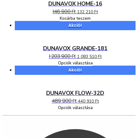
DUNAVOX HOME-16
146 900
Ft
Original
Current
132 210
Ft
price
price
Kosárba teszem
was:
is:
Akció!
146
132
900 Ft.
210 Ft.
DUNAVOX GRANDE-181
1 203 900
Ft
Original
Current
1 083 510
Ft
price
price
Opciók választása
Ennek
was:
is:
Akció!
a
1
1
terméknek
203
083
több
900 Ft.
510 Ft.
variációja
DUNAVOX FLOW-32D
van.
489 900
Ft
Original
Current
440 910
Ft
A
price
price
változatok
Opciók választása
a
Ennek
was:
is:
termékoldalon
a
489
440
választhatók
terméknek
900 Ft.
910 Ft.
ki
több
variációja